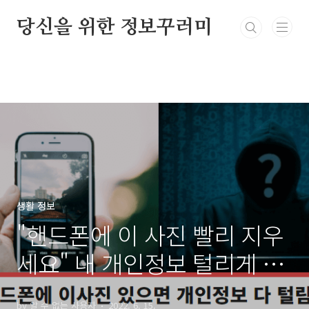
본문 바로가기
당신을 위한 정보꾸러미
생활 정보
"핸드폰에 이 사진 빨리 지우
세요" 내 개인정보 털리게 하
는 사진 3가지
by 알 수 없는 사용자
2022. 6. 15.