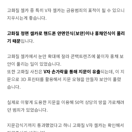
고화질 셀카 중 특히
V
자 셀카는 금융범죄의 표적이 될 수 있으니
지우시는게 좋습니다
.
고화질 정면 셀카로 핸드폰 안면인식(보안)이나 홍채인식이 풀리
기 때문
입니다
.
고화질 셀카에서 눈만 확대에 잘라 콘택트렌즈에 붙이자 홍채 보
안이 풀리는 일이 있었습니다
.
또한 고화질 사진은
V자 손가락을 통해 지문이 유출
되는데
,
이 지
문으로
3D
프린터를 활용해서 지문 모형을 만들자 보안이 풀렸
습니다
.
실제로 이렇게 도용한 지문을 이용해
50
억 상당의 땅을 가로채려
던 범죄가 있었습니다
.
지문감식기까지 통과했었다고 하니 고화질
V
자 셀카는 확인해서