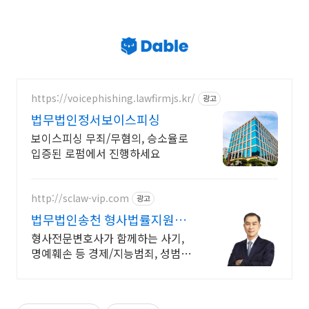
https://voicephishing.lawfirmjs.kr/
광고
법무법인정서보이스피싱
보이스피싱 무죄/무혐의, 승소율로
입증된 로펌에서 진행하세요
http://sclaw-vip.com
광고
법무법인송천 형사법률지원센
터
형사전문변호사가 함께하는 사기,
명예훼손 등 경제/지능범죄, 성범죄
사건해결