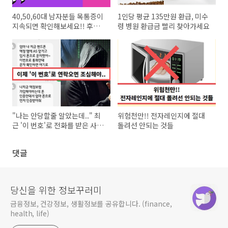
40,50,60대 남자분들 목통증이
1인당 평균 135만원 환급, 미수
지속되면 확인해보세요!! 후종
령 병원 환급금 빨리 찾아가세요
인대골화증
"나는 안당할줄 알았는데.." 최
위험천만!! 전자레인지에 절대
근 '이 번호'로 전화를 받은 사람
돌려선 안되는 것들
들의 피해가 늘어나고 있다
댓글
당신을 위한 정보꾸러미
금융정보, 건강정보, 생활정보를 공유합니다. (finance,
health, life)