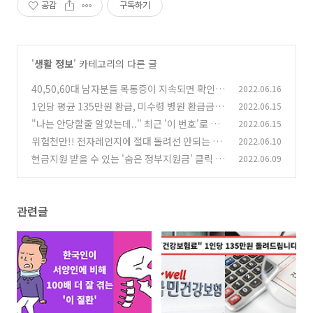
공감
구독하기
'
생활 정보
' 카테고리의 다른 글
40,50,60대 남자분들 목통증이 지속되면 확인해
2022.06.16
보세요!! 후종인대골화증
1인당 평균 135만원 환급, 미수령 병원 환급금 빨
2022.06.15
(0)
리 찾아가세요
"나는 안당할줄 알았는데.." 최근 '이 번호'로 전
2022.06.15
(0)
화를 받은 사람들의 피해가 늘어나고 있다
위험천만!! 전자레인지에 절대 돌려선 안되는 것
2022.06.10
(0)
들
현금지원 받을 수 있는 '숨은 정부지원금' 클릭 몇
2022.06.09
(0)
번으로 확인해보세요
(0)
관련글