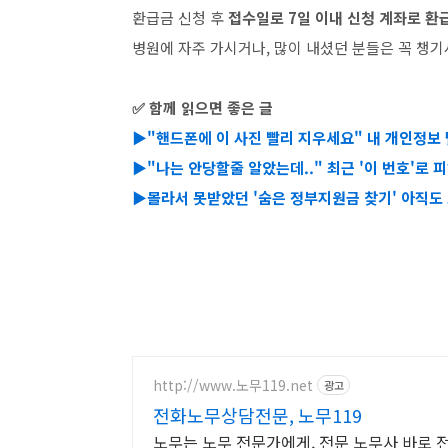
환급금 신청 후
접수일로
7
일 이내 신청 계좌로 환
병원에 자주 가시거나
,
많이 내셨던 분들은 꼭 챙
✅ 함께 읽으면 좋은 글
▶"핸드폰에 이 사진 빨리 지우세요" 내 개인정보 
▶
"나는 안당할줄 알았는데.." 최근 '이 번호'로 피
▶
몰라서 못받았던 '숨은 정부지원금 찾기' 아직도 
http://www.노무119.net
광고
전화노무상담전문, 노무119
노무는 노무 전문가에게, 전문 노무사 바로 전