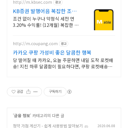
http://m.kbsec.com
광고
KB증권 발행어음 복잡한 조건
없이 누구나
조건 없이 누구나 약정식 세전 연
3.20% 수익률! (12개월) 복잡한 가
입 조건 없이 자유롭게 설정하는 만
기 일자 (최대 1년)
http://m.coupang.com
광고
카카오 쿠팡 가성비 좋은 달콤한 행복
당 떨어질 때 카카오, 오늘 주문하면 내일 도착 로켓배
송! 지친 하루 달콤함이 필요하다면, 쿠팡 로켓배송으
로 빠르게 받아보세요!
공감
구독하기
'
금융 정보
' 카테고리의 다른 글
청약 가점 계산기 - 쉽게 사용방법 알아보기
2020.06.08
(0)