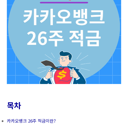
목차
카카오뱅크 26주 적금이란?