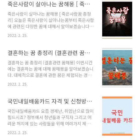
도 있으니 상황별로 불나는 꿈 해몽을 살펴보겠
죽은사람이 살아나는 꿈해몽 [ 죽은사람꿈 총정리]
’20대’에게만 주는 숨겨진 혜택들 아는 사람이 거
습니다. 마당 또는 거실에 불나는 꿈 큰 재물과 권
의 없다는 나라에서 ..
죽은사람이 살아나는 꿈해몽 [ 죽은사람꿈 총정
력이 생기며 집안이 크게 일어서게 되는 꿈입니
리] 오늘은 죽은사람이 살아나는꿈부터 죽은사람
다. 불이 자기 몸에 붙는 꿈 현재 진행하고 있는
에 관련된 다양한 꿈에 대해서 알아보겠습니다.
일이 순탄하게 풀리고, 신분상승의 기회가 생기
죽은사람이 다시 살아나는 꿈 수험생이나 사업
게 됩니다. 건물에 불나는 꿈 이 꿈은 하던 일이
2022. 2. 25.
계획 중인 사람이라면 그동안 애써 노력해왔던
크게 번창하게 되고 융성해짐을 뜻합니다. 큰 건
모든 것들이 한순간에 무너질 수 있음을 의미합
물이나 고층 건물에 크게 불이 번질수록 더욱 길
니다. 다시 원점으로 돌아갈지는 마음먹기에 달
결혼하는 꿈 총정리 (결혼관련 꿈해몽)
한 징조입니다. 명예, 명성, 재물, 횡재를 암시..
려있습니다. 조급히 여기지 마시고 느긋하게 내
결혼하는 꿈 총정리 (결혼관련 꿈해몽) 이번시간
실 다지는 시간이 필요하겠습니다. 죽은사람을
에는 결혼하는 꿈에 대해 꿈해몽을 알아보겠습니
까치가 계속 파먹고 있는 꿈 본인의 사업이 성공
다. 대체적으로 결혼에 관한 꿈은 체험되는 경우
적인 결과를 얻어 주변 사람들에게 축하와 부러
도 간혹 있으나 대체로 방문, 상봉, 계약, 결사, 집
움을 한 몸에 받게 됩니다. 또한, 집안에는 기분
2022. 2. 25.
회, 연합, 새로운 사업, 탐지 등과 관계된다고 합
좋은 경사가 생겨서 많은 사람들을 집으로 초대
니다. 내가 결혼하는 꿈 길몽으로 해석되기도 하
해서 접대할 일이 생기게 될 꿈입니다. 피를 흘린
고 좋은쪽으로 생각하면 될것 같습니다. 재물이
국민내일배움카드 자격 및 신청방법 총정리 (2023년)
채 죽어가는 사람을 본 꿈 자신이 지금까지 노력
나 새로운 환경의 일의 시작을 의미한다고 하니
한 대가를 크게 보상받듯 ..
국민내일배움카드 요즘 경제난, 취업난으로 많이
새롭게 시작하는 일에 좋은 성과가 이뤄질 수 있
힘드시죠? 정부에서 청년들과 구직자 그리고 어
다는 예시로 보며 좋을것 같습니다. 현재 미혼이
려운 처지에 있는 사람들을 위해 여러가지 제도
시라면 교재중인 사람과 결혼이 성사되는 뜻도
를 만들어서 운영하고 있다는 사실 알고 계신가
됩니다. 현재의 연인과 결혼하는 꿈 실제로 만나
2022. 2. 25.
요? 오늘은 그중에서도 내일배움카드에 대해서
고 있는 연인과 결혼을 원하지만, 뜻대로 잘 이루