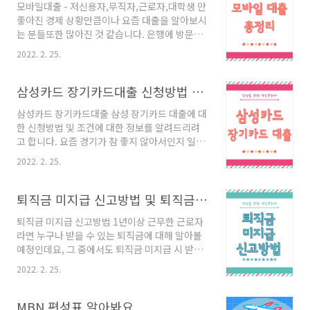
모바일대출 - 저신용자,무직자,근로자,대학생 안
다. 2. 재물관련 ◆ 집안에 있던 뱀이 밖으로 나갔
좋아진 경제 상황만큼이나 요즘 대출을 알아보시
다. 재물이 빠져 나가게 된다는 의미가 있음으로
는 분들또한 많아진 것 같습니다. 은행에 방문할
재산 관리를 잘 하셔야 합니다. ◆ 뱀이 나를 공격
시간이 없거나, 자금마련을 위해, 급전이 필요한
했다 길몽으로 해석합니다. 재물이 들어오거나
2022. 2. 25.
경우 등 모바일로 간편하게 대출을 신청할 수 있
귀인을 만나게되어 도움을 받게 된다는 의미입니
는 상품을 소개해드리고자 합니다. 저신용자, 무
다. ◆ 아기를 안고 있듯이 뱀을 안고 있었다 재물
직자, 근로자, 대학생 누구나 대출 받을 수 있는
삼성카드 장기카드대출 신청방법 및 조건 알아보기
이나 권력이 생기게 된다라는 좋은 의미입니다...
모바일 상품으로 이번 포스팅을 통해 쉽고 간편
삼성카드 장기카드대출 삼성 장기카드 대출에 대
하게 이용할 수 있는 모바일 대출 상품을 확인해
한 신청방법 및 조건에 대한 정보를 알려드리려
보시기 바랍니다. 목차 모바일 대출상품 직장인
고 합니다. 요즘 경기가 참 좋지 않아서인지 일반
을 위한 모바일 대출 개인사업자를 위한 모바일
적으론 신용카드를 많이 이용하고 있습니다. 때
대출 무직자를 위한 모바일 대출 1. 모바일 대출
2022. 2. 25.
문에 장기카드대출처럼 간편한 서비스를 먼저 찾
상품 농협 올원 비상금 대출 먼저 소개해드릴 상
곤 하는데 신용도에 문제가 되는지 우편물이 별
품은 농협 올원 비상금 대출입니다. 서류 없이 빠
도 발송되는지 소소하게 궁금한 점이 꽤 많은편
퇴직금 미지급 신고방법 및 퇴직금 계산방법 <총정리>
르게 비상금 소액대출이 가능한 점이 장점이라고
입니다. 절차가 간편하기 때문에 제일먼저 알아
할 수 있..
퇴직금 미지급 신고방법 1년이상 근무한 근로자
보는 삼성카드 장기카드대출이 힘들다면 무료상
라면 누구나 받을 수 있는 퇴직금에 대해 알아볼
담신청을 통해 웰컴론이나 캐피탈담보, ok저축
예정인데요, 그 중에서도 퇴직금 미지급 시 받을
은행, 정부 지원등을 함께 알아보기도 합니다. 카
수 있는 법에 대해 알아보도록 하겠습니다. 직장
드론은 장기카드상품으로 간편하게 이용할 수 있
2022. 2. 25.
인 분들이라면 퇴직을 하기 전 한번쯤은 퇴직금
고 최대 5천만원 까지 고객에 따라서 받을 수 있
을 미리 계산해보게 되는데요, 아직까지도 일을
습니다. 36개월동안 분할할 수 있는데 최소 10만
그만두는 과정에서 생각보다 많은 분들이 퇴직금
MBN 편성표 알아봐요
원부터 만원씩 신청할 수 있는 상품입니다. 연