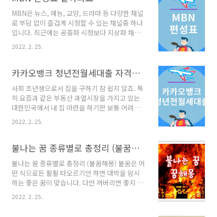
을 받지 못해 마음고생을 하고 있는 경우가 많다
5.9퍼센트부터 적용되고 ..
MBN은 뉴스, 예능, 교양, 드라마 등 다양한 채널
고 합니다. 퇴직금은 직장인 뿐만 아니라 주 15시
로 부담 없이 즐겁게 시청할 수 있는 채널중 하나
간 이상 씩 일을하고 있는 알바생들에게도 해당
입니다. 최근에는 공중파 시청보다 지상파 채널
이 되는데요, 그만큼 우리나라에서 퇴직금제도는
을 많이들 보시는데요, 그만큼 편성표에 대해 궁
중요하다고 할 수 있겠습니다. 퇴직금 계산 방법
2022. 2. 25.
금해 하시는 분들이 많습니다. MBN편성표는 셋
과 미지급 시 신고 방법에 대해 알아보는 시간을
톱 박스가 잘 발달된 덕분에 TV 자체에서 당일 편
가져보겠습니다. 목차 퇴직금이란? 퇴직금 계산
성표를 확인할 수 있고, 온라인 엠비엔 홈페이지
카카오뱅크 청년전월세대출 자격조건 및 필요서류 완벽정리
방법 퇴직금 미지급 신고절차 1. 퇴직금이란? 퇴
를 활용하면 향후 7일 정도까지의 편성표를 미리
직금이란 동..
사회 초년생으로서 집을 구하기 참 쉽지 않죠. 특
확인할 수 있습니다. 보고 싶은 프로그램이 있다
히 요즘과 같은 부동산 과열시장을 가지고 있는
면 미리 알람 설정을 해서 놓치지 않고 시청할 수
대한민국에서 내 집 마련을 하기란 보통 어려운
있도록 예약을 할수도 있습니다. 오늘은 엠비엔
일이 아닐 수 없습니다. 계속해서 정부의 부동산
편성표 확인하는 방법에 대해 알아보겠습니다.
2022. 2. 25.
관련 정책들이 나오고는 있지만 집값은 하루가
목차 MBN 편성표 확인 방법 MBN 편성표 참고
멀다 하고 상승세를 타고 있습니다. 때문에 갓 취
사항 1. MBN 편성표 확인 방법 엠비엔 채널의 편
업을 해서 높지 않은 월급으로는 내 집은커녕 전
불나는 꿈 종류별로 총정리 (불꿈해몽)
성표는 아래 링크에서 확인하실 수 있습니다..
월세 보증금 하나 내는 것도 버거워하는 청년들
불나는 꿈 종류별로 총정리 (불꿈해몽) 불꿈은 어
이 많아지고 있습니다. 이번 시간에는 카카오뱅
떤 식으로든 활활 타오르기만 하면 대박을 암시
크 청년 전월세 보증금 대출에 대해서 알아보고
하는 좋은 꿈이 맞습니다. 다만 꺼버리면 좋지 않
정리해 보도록 하겠습니다. 목차 카카오뱅크 청
음을 경고하니 이 부분만 조심하면 되겠습니다.
년전월세대출 카카오뱅크 청년 전월세대출 자격
2022. 2. 25.
재물, 합격, 계약, 취업 등 직간접적으로 금전, 명
조건 카카오뱅크 청년 전월세대출 필요 서류 카
예와 연관되는 경우가 많았고, 그렇지 않은 경우
카오뱅크 청년 전월세대출 신청 절차 나라에서